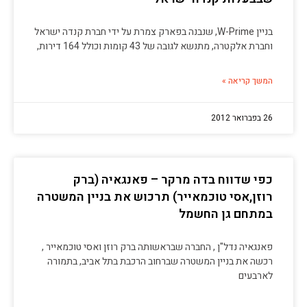
בניין W-Prime, שנבנה בפארק צמרת על ידי חברת קנדה ישראל
וחברת אלקטרה, מתנשא לגובה של 43 קומות וכולל 164 דירות,
המשך קריאה »
26 בפברואר 2012
כפי שדווח בדה מרקר – פאנגאיה (ברק
רוזן,אסי טוכמאייר) תרכוש את בניין המשטרה
במתחם גן החשמל
פאנגאיה נדל"ן , החברה שבראשותה ברק רוזן ואסי טוכמאייר ,
רכשה את בניין המשטרה שברחוב הרכבת בתל אביב, בתמורה
לארבעים