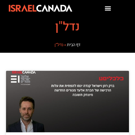
נדל"ן
דף הבית
»
נדל"ן