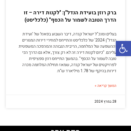
ברק רוזן בועידת הנדל"ן: "לקנות דירה – זו
הדרך הטובה לשמור על הכסף" (כלכליסט)
בעלים ומנכ"ל ישראל קנדה, דיבר השבוע בפאנל של 'ועידת
פתח סרגל נגישות
הנדל"ן 2024' של כלכליסט והתייחס למחירי דירות המגורים
וההשפעה של המלחמה, הריבית הגבוהה והמהפכה המשפטית
עליהם. "כיום לקנות דירה זה לא רק צורך, אלא גם הדרך הכי
טובה לשמור על הכסף". בהמשך התייחס רוזן ספציפית
לפרויקטים של ישראל קנדה, שמאז תחילת המלחמה מכרה
דירות בהיקף של 1.78 מיליארד ש"ח.
המשך קריאה »
28 במרץ 2024