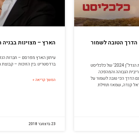
ו הדרך הטובה לשמור
הארץ – מצוינות בבניה 
עיתון הארץ מפרסם – חברות הנדל
ברדסטריט. בין הזוכות – קבוצת ה
בעלים ומנכ"ל ישראל קנדה, דיבר השבוע בפאנל של 'ועידת הנדל"ן 2024' של כלכליסט
ריבית הגבוהה והמהפכה
גם הדרך הכי טובה לשמור על
המשך קריאה »
ראל קנדה, שמאז תחילת
23 בדצמבר 2018