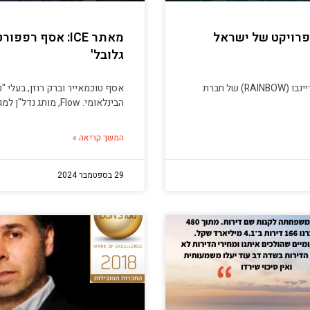
פרויקט של ישראל
מאתר ICE: אסף 
גלובל'
ראש המוסד לשעבר יוסי כהן רכש דירה בפרויקט היוקרה ריינבו (RAINBOW) של חברת
אסף טוכמאייר וברק רוזן, בעלי "
הבינלאומי. Flow, מותג נדל"ן למגורים שהוקם בשיתוף עם
המשך קריאה »
29 בספטמבר 2024