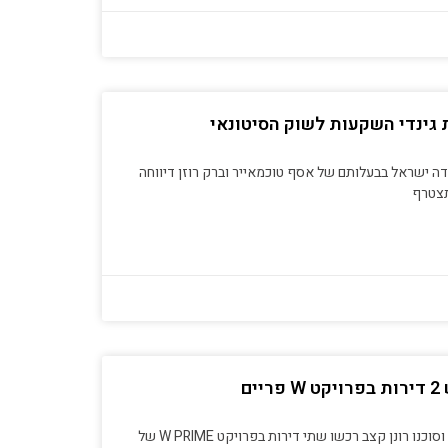
גינדי השקעות לשוק הסיטונאי
דה ישראל בבעלותם של אסף טוכמאייר וברק רוזן דיווחה
תצטרף
ים
שחקן ארסנל האנגלית, יוסי בניון, וסוכנו רונן קצב רכשו שתי דירות בפרויקט W PRIME של