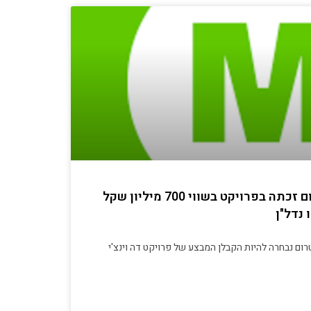
מתוך 'דה מרקר': אשטרום זכתה בפרויקט בשווי 700 מיליון שקל
נדל"ן
ום נבחרה להיות הקבלן המבצע של פרויקט דה וינצ'י