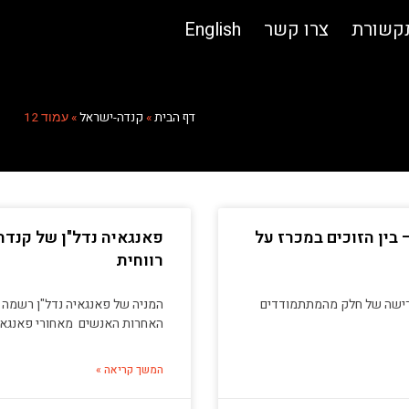
תקשורת
צרו קשר
English
דף הבית
קנדה-ישראל
»
»
עמוד 12
 בין הזוכים במכרז על
פאנגאיה נדל"ן של קנדה 
רווחית
י דחיות מרובות ופרישה של חלק מהמתתמודדים
האחרות האנשים מאחורי פאנגאיה
המשך קריאה »