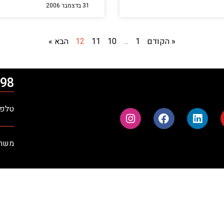
31 בדצמבר 2006
« הקודם
1
…
10
11
12
הבא »
98*
טלפון: 09-9710900 | פק
משרדים ר