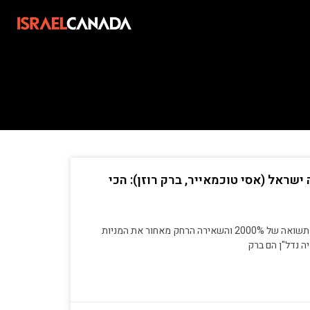
ישראל (אסי טוכמאייר, ברק רוזן): הכי
המניה של פאנגאיה נדל"ן רשמה תשואה של 2000% והשאירה הרחק מאחור את המניות
 נדל"ן הם ברק