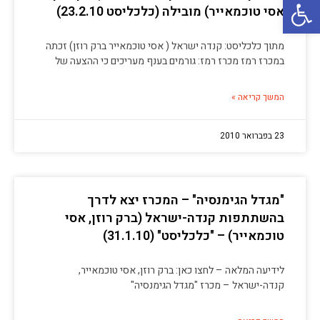
פתח סרגל נגישות
אסי טוכמאייר) מובילה (כלכליסט 23.2.10)
מתוך כלכליסט: קנדה ישראל ( אסי טוכמאייר ברק רוזן) זכתה
במכרז רמז מכרז רמז: גורמים בענף מעריכים כי ההצעה של
המשך קריאה »
23 בפברואר 2010
"מגדל הגימנסיה" – המכרז יצא לדרך
בהשתתפות קנדה-ישראל (ברק רוזן, אסי
טוכמאייר) – "כלכליסט" (31.1.10)
לידיעה המלאה – לחצו כאן: ברק רוזן, אסי טוכמאייר,
קנדה-ישראל – מכרז "מגדל הגימנסיה"