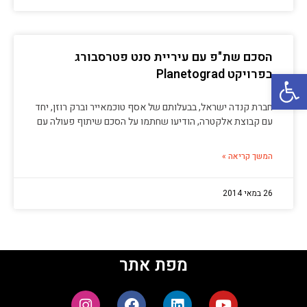
הסכם שת"פ עם עיריית סנט פטרסבורג
פתח סרגל נגישות
בפרויקט Planetograd
חברת קנדה ישראל, בבעלותם של אסף טוכמאייר וברק רוזן, יחד
עם קבוצת אלקטרה, הודיעו שחתמו על הסכם שיתוף פעולה עם
המשך קריאה »
26 במאי 2014
מפת אתר