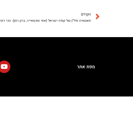
הקודם
פאנגאיה נדל"ן של קנדה ישראל (אסי טוכמאייר, ברק רוזן): הכי רווח
מפת אתר