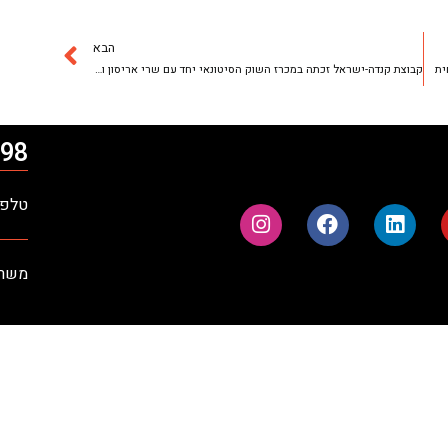
הבא
ית
קבוצת קנדה-ישראל זכתה במכרז השוק הסיטונאי יחד עם שרי אריסון ושאול אלוביץ' (מתוך "מקור ראשון", 8.1.2010)
98*
טלפון: 09-9710900 | פק
משרדים ר