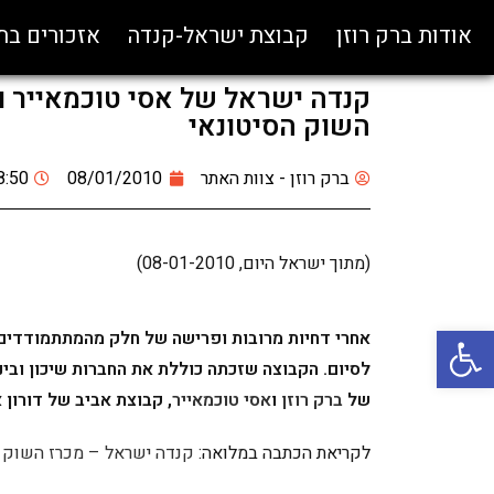
אודות ברק רוזן
קבוצת ישראל-קנדה
אזכורים ב
קנדה ישראל של אסי טוכמאייר ובר
השוק הסיטונאי
ברק רוזן - צוות האתר
08/01/2010
8:50
(מתוך ישראל היום, 08-01-2010)
פתח סרגל נגישות
אחרי דחיות מרובות ופרישה של חלק מהמתתמודדים 
לסיום. הקבוצה שזכתה כוללת את החברות שיכון ובינוי
של
ברק רוזן
ו
אסי טוכמאייר
, קבוצת אביב של דורון 
לקריאת הכתבה במלואה:
קנדה ישראל – מכרז השוק ה