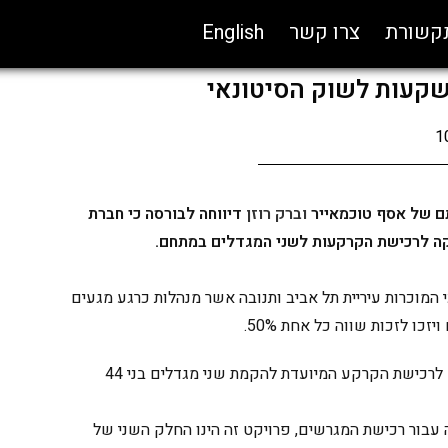
תקשורת
צרו קשר
English
שקעות לשוק הסיטונאי
1
תם של אסף טוכמאייר
וברק רוזן
דיווחה לבורסה כי חברת
ה לרכישת הקרקעות לשני המגדלים במתחם.
המוכרות עיריית תל אביב ותנובה אשר מנהלות כרגע מגעים
כו לזכות שווה כל אחת 50%.
עוד דווח בגלובס כי חברת קנדה ישראל הינה במגעים לרכישת הקרקע המיועדת להקמת שני מגדלים בני 44
ן שקל את האופציה עבור רכישת המגרשים, פרויקט זה הינו החלק השני של