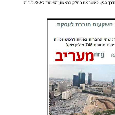
השוק הסיטונאי בקרן הרחובות קרליבך, החשמונאים ודרך בגין, כאשר את החלק הראשון המיועד ל-720 דירות