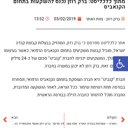
מתוך כלכליסט: ברק רוזן נכנס להשקעות בתחום
הקנאביס
ברק רוזן - צוות האתר
03/02/2019
13:52
אתר כלכליסט מפרסם כי ברק רוזן
, המחזיק בבעלות קבוצת קנדה
ישראל, מוביל קבוצת משקיעים בתחום הקנאביס הרפואי, כאשר בעיצומו
פתח סרגל נגישות
של המהלך, המשקיעים יכניסו לחברת "קנביט" סכום של כ-24 מיליון
שקל. עם זאת, ברק רוזן לא יכהן במשרה בחברה.
חברת "קנביט" היא חברה העוסקת בתחום הקנאביס הרפואי, ונסחרת
בבורסה תחת רשימת שימור. ככל הנראה, לאחר ההשקעה המדוברת,
החברה תוכל להיסחר כחברה רגילה בבורסה הראשית.
הקודם
הבא
הארץ – מצוינות בבניה הארץ: אות מצוינות עסקית לקנדה ישראל
דה מרקר: ברק רוזן ואסף טוכמאייר הרוויחו 370 מיליון שקל מקנאביס רפואי