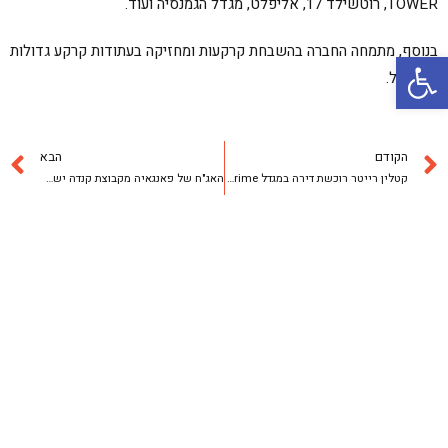
TOWER, רוטשילד 17, אליפלט, מגדל הגמנסיה ועוד.
בנוסף, מתמחה החברה בהשבחת קרקעות ומחזיקה בעתודות קרקע גדולות
פתח סרגל נגישות
בישראל.
הקודם
הבא
קטלין רייטר רוכשת דירה במגדל W-Prime של קנדה-ישראל
האג"ח של פאנגאיה מקבוצת קנדה ישראל עולות ב-2.4 אחוז.