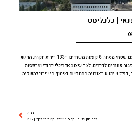
נאי | כלכליסט
0
ישראל קנדה מתכננת מגדל בן 45 קומות בתל אביב, עם שטחי מסחר, 8 קומות משרדים ו־133 דירות יוקרה. הדגש
בור פתוחים לדיירים. לצד עיצוב אדריכלי ייחודי ומרפסות
ם, כולל שימוש באנרגיה מתחדשת ואיסוף מי עיבוי להשקיה.
הבא
ברק רוזן על ורטיקל סיטי: ״פרויקט פורץ דרך״ | N12