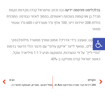
בכלכליסט פורסמה ידיעה
ובה נכתב שישראל קנדה מקדמת הקמת
מגדל בן 66 קומות בשכונת ראשונים, בסמוך לאזור הבורסה. התוכנית
כוללת 208 יחידות דיור, 100 אלף מ"ר משרדים ו-600 מ"ר שטחי
מסחר.
פתח סרגל נגישות
הפרויקט, שעוצב בידי אדריכל אמנון שוורץ ממשרד מילוסלבסקי
אדריכלים., שואף לייצר "אייקון עירוני" עם חיבור רגלי חדשני בדמות
"ההיי-ליין". על פי ההערכות, ההשקעה תגיע ל-1.1 מיליארד שקל,
כאשר ישראל קנדה מחזיקה ב-43%.
הקודם
הבא
244 דירות כבר נמכרו בפרויקט Rainbow Tel Aviv | ברק רוזן בביזפורטל
מגדל דובנוב: מגורים, תעסוקה ופנאי | כלכליסט