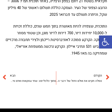
חקלאית בשטח 21 דונם בצפון הרצליה, באזור תוכנית תמ"ל 3006 –
הרובע הצפוני של העיר. העסקה כוללת תשלום ראשוני של 40 מיליון
שקל, והיתרה תשולם עד פברואר 2025.
התוכנית, שצפויה להיות מאושרת בתוך חמש שנים, כוללת זכויות
ל-10,000 יחידות דיור, 700 דירות לדיור מוגן, וכן שטחי מסחר
פתח סרגל נגישות
ותעסוקה. הקרקע סמוכה לאוניברסיטת רייכמן ולצירי תחבורה מרכזיים
כמו כביש 531 ונתיבי איילון. הקרקע נרכשה ממשפחת אוריאלי,
שמחזיקה בה מאז 1945.
הקודם
הבא
טסלה תקים את אולם הדגל של רכבי החברה במידטאון תל-אביב | ynet
מתוך כלכליסט: שתי עסקאות ואדם נוימן הספיקו לקנדה גלובל לזנק לשווי 730 מיליון שקל