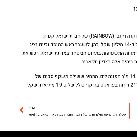
1
קרה ריינבו
(RAINBOW) של חברת ישראל קנדה,
שבשליטת ברק רוזן ואסי טוכמאייר, תמורת סכום של כ-14 מיליון שקל. כהן, לשעבר ראש המוסד וכיום נציג
יות המשפיעות בתחום הביטחון במדינת ישראל, רכש את
בימים אלה בצפון תל אביב.
מדובר בנכס בשטח של 134 מ"ר עם מרפסת בשטח 14 מ"ר הפונה לים. המחיר ששילם משקף סכום של
הבא
טסלה תקים את אולם הדגל של רכבי החברה במידטאון תל-אביב | ynet