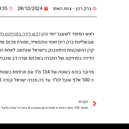
ברק רוזן - צוות האתר
28/10/2024
3:35
ראש המוסד לשעבר יוסי כהן
רכש דירה בפרויקט היו
קרן ההשקעות סופטבנק בישראל שנחשב לאחת הדמו
הדירה בפרויקט של החברה בשכונת שדה דב שנבנית 
כ-100 אלף שקל למ"ר. עד כה מכרה ישראל קנדה 211 דירות בפרויקט בהיקף כולל של כ-1.9 מיליארד שקל.
הקודם
מאתר ICE: אסף רפפורט ואדם נוימן משקיעים בחברת 'קנדה גלובל'