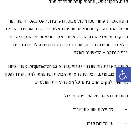
קזינו, מתקני נופש, מתחמי קניות יוקרתיים ועוד.
החזון אשר מאחורי מפרץ קולומבוס, הוא יצירת לאס וגאס חדשה, תוך
שימור הסביבה הקיימת וטיפוח שוניות האלמוגים, הדגה העשירה, הנופים
הירוקים ומשאבי הטבע הרבים אשר באזור. תוצאתו של החזון היא עיר
בילוי, טבע ותיירות חדשה, אשר מציבה סטנדרטים עולמיים חדשים
בבנייה ירוקה – הראשונה בעולם.
פתח סרגל נגישות
משרד האדריכלות שנבחר לפרוייקט הוא Arquitectonica, אשר נסיונו
הרב בעיצוב ערים, היצירתיות חסרת הגבולות ושותפותו לחזון, יעזרו להפוך
את העיר למקום החם ביותר על מפת התיירות העולמית.
התוכנית המלאה של הפרוייקט תכלול:
– למעלה מ8,000 תושבים
– 10 מלונות קזינו