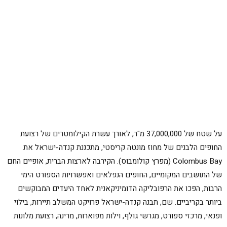
על שטח של 37,000,000 מ"ר, לאורך עשרת הקילומטרים של רצועת
החופים הלבנים של מחוז מונטה קריסטי, מתכננת קנדה-ישראל את
Colombus Bay (מפרץ קולומבוס). הקירבה לארצות הברית, אופיים החם
של התושבים המקומיים, החופים הנפלאים ואפשרויות הספורט הימי
הרבות, הפכו את הרפובליקה הדומיניקאנית לאחד היעדים המבוקשים
ביותר בקריביים. שם, תבנה קנדה-ישראל פרויקט המשלב תיירות, בילוי
ופנאי, מרכזי ספורט, מגרשי גולף, וילות מפוארות, מרינה, רצועת מלונות