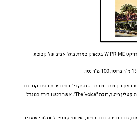
שחקן הכדורגל גילי ורמוט רכש דירה בת 4 חדרים בפרויקט W PRIME בפארק צמרת בתל-אביב של קבוצת
ית בניון ובן שהר, שכבר הספיקו לרכוש דירות בפרויקט. גם
שחקן הכדורסל ליאור אליהו, הזמר קובי אפללו והזמרת קטלין רייטר, זוכת "The Voice", אשר רכשו דירה במגדל
ם, גם מבריכה, חדר כושר, שירותי קונסיירז' ומלובי שעוצב