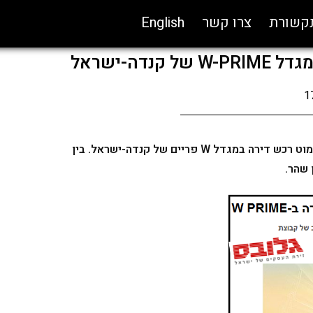
תקשורת
צרו קשר
English
דה-ישראל
1
על פי הדיווח בגלובס השבוע שחקן הכדורגל גילי ורמוט רכש דירה במגדל W פריים של קנדה-ישראל. בין
 שהר.