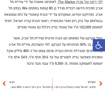
לפי דיווח של מגזין The Marker
, לאחרונה אושרה על ידי עיריית תל
אביב תוכנית חדשה לבניית מגדל בן 80 קומות במתחם Wix בצפון תל
אביב. הפרויקט החדש, שמקודם על ידי חברת קאנטרי על הים שנמצאת
בבעלותם של ברק רוזן ואסי טוכמאייר, ראשי חברת קנדה ישראל, יוסיף
למתחם 102,000 מ"ר של שטחי בנייה ויכלול גם שטחי מגורים.
פתח סרגל נגישות
בעלי הקרקע של המתחם הם חברה פרטית ועיריית תל אביב, אשר
מחזיקה בכ-50% מהזכויות על הקרקע. לפי ההערכות, עיריית תל אביב
צפויה לגרוף מהגדלת זכויות הבנייה סכום עצום של כ-400 מיליון שקל.
התוכנית תאפשר בנייה למגורים של עד 39.6 אלף מ"ר, 54.9 אלף מ"ר
ישמשו לתעסוקה ומסחר, וכ-9,300 מ"ר עבור מבני ציבור.
הקודם
הבא
גלובס: ישראל קנדה בהובלת ברק רוזן ואסי טוכמאייר – רכשה את מנרב פרויקטים
ביזפורטל: ברק רוזן ירכוש כ- 60% מחברת די.אן.איי ביומד