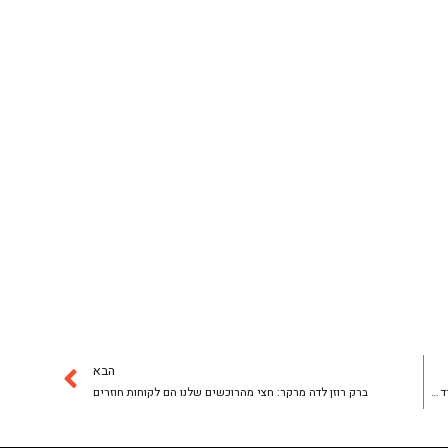
הבא
ישראל קנדה רוכשת את השליטה באקרו – מיזוג בשווי כ-10 מיליארד שקל
ברק רוזן לדה מרקר: חצי מהרוכשים שלנו הם לקוחות חוזרים