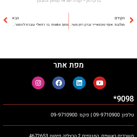
ברק רוזן – קנדה ישראל (מתוך גלובס)
הקודם
הבא
מגלובס: אסף טוכמאייר וברק רוזן משיקים את הרפסודה במגדלי מידטאון
מתוך mako: בר רפאלי עוברת להתגורר במגדל היוקרה W בוטיק
מפת אתר
9098*
טלפון: 09-9710900 | פקס: 09-9710900
משרדים ראשיים: המנופים 2 הרצליה פיתוח 4672653