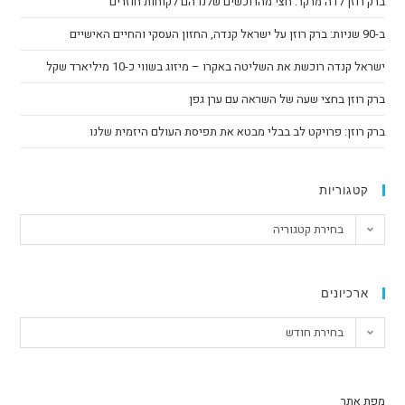
ברק רוזן לדה מרקר: חצי מהרוכשים שלנו הם לקוחות חוזרים
ב-90 שניות: ברק רוזן על ישראל קנדה, החזון העסקי והחיים האישיים
ישראל קנדה רוכשת את השליטה באקרו – מיזוג בשווי כ-10 מיליארד שקל
ברק רוזן בחצי שעה של השראה עם ערן גפן
ברק רוזן: פרויקט לב בבלי מבטא את תפיסת העולם היזמית שלנו
קטגוריות
בחירת קטגוריה
ארכיונים
בחירת חודש
מפת אתר