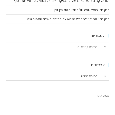
ישראל קנדה רוכשת את השליטה באקרו – מיזוג בשווי כ-10 מיליארד שקל
ברק רוזן בחצי שעה של השראה עם ערן גפן
ברק רוזן: פרויקט לב בבלי מבטא את תפיסת העולם היזמית שלנו
קטגוריות
בחירת קטגוריה
ארכיונים
בחירת חודש
מפת אתר